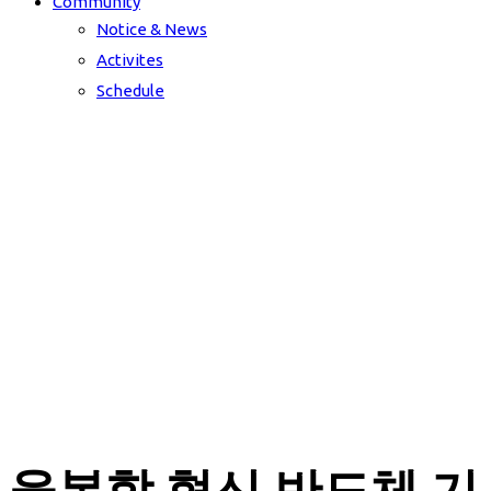
Community
Notice & News
Activites
Schedule
Community
Activites
융복합 혁신 반도체 기