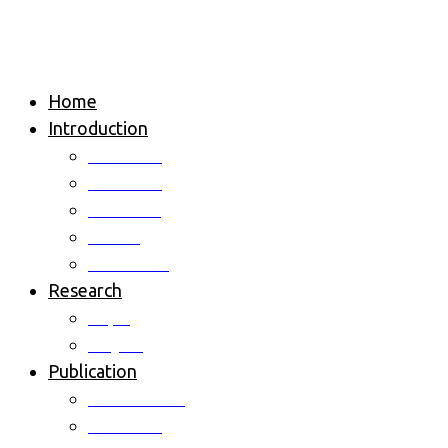
Home
Introduction
Overview
Professor
Members
Alumni
Contact us
Research
Topic
Project
Publication
International
Domestic