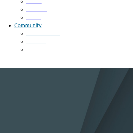
Patent
Software
Award
Community
Notice & News
Activites
Schedule