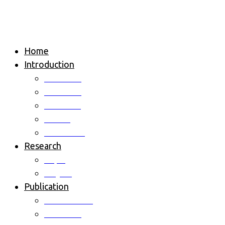
Home
Introduction
Overview
Professor
Members
Alumni
Contact us
Research
Topic
Project
Publication
International
Domestic