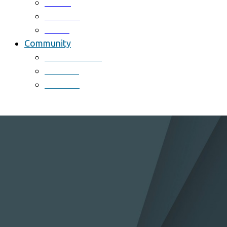
Patent
Software
Award
Community
Notice & News
Activites
Schedule