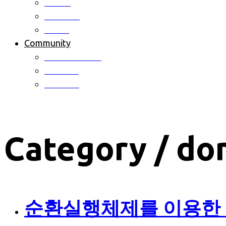
Patent
Software
Award
Community
Notice & News
Activites
Schedule
Category /
dom
순환실행체제를 이용한 