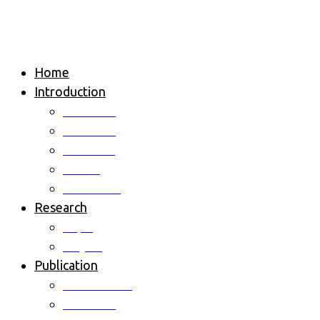
Home
Introduction
Overview
Professor
Members
Alumni
Contact us
Research
Topic
Project
Publication
International
Domestic