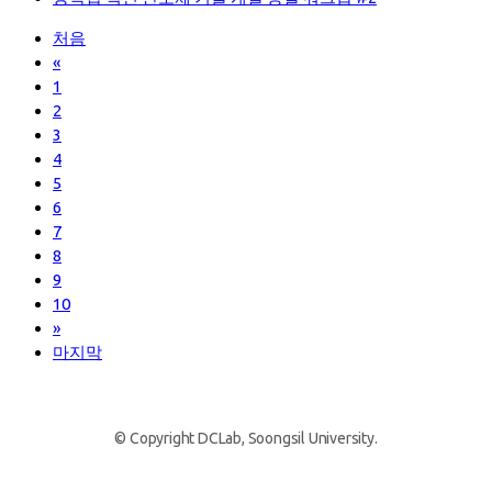
처음
«
1
2
3
4
5
6
7
8
9
10
»
마지막
© Copyright DCLab, Soongsil University.